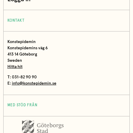
KONTAKT
Konstepidemin
Konstepidemins väg 6
413 14 Göteborg
Sweden
Hitta hit
T: 031-82 90 90
E:
info@konstepidemin.se
MED STÖD FRÅN