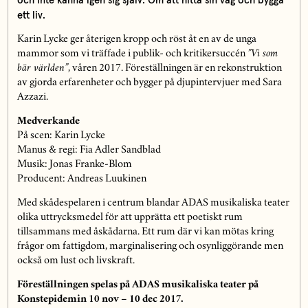
och inte känna igen sig själv. Om att hitta sin väg och bygga
ett liv.
Karin Lycke ger återigen kropp och röst åt en av de unga
mammor som vi träffade i publik- och kritikersuccén
”Vi som
bär världen”
, våren 2017. Föreställningen är en rekonstruktion
av gjorda erfarenheter och bygger på djupintervjuer med Sara
Azzazi.
Medverkande
På scen: Karin Lycke
Manus & regi: Fia Adler Sandblad
Musik: Jonas Franke-Blom
Producent: Andreas Luukinen
Med skådespelaren i centrum blandar ADAS musikaliska teater
olika uttrycksmedel för att upprätta ett poetiskt rum
tillsammans med åskådarna. Ett rum där vi kan mötas kring
frågor om fattigdom, marginalisering och osynliggörande men
också om lust och livskraft.
Föreställningen spelas på ADAS musikaliska teater på
Konstepidemin 10 nov – 10 dec 2017.