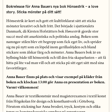
Bokrelease för Anna Bauers nya bok Hönsestrik – a love
story. Sticka mönster på ditt sätt!
Hönsestrik är kort och gott ett kultförklarat sätt att sticka
mönster kreativt och helt fritt. Det började i sjuttiotalets
Danmark, då Kirsten Hofstätters bok
Hønsestrik
gjorde stor
succé med sitt anarkistiska och politiska anslag. Boken som
namngav stilen blev ett begrepp som fick eget liv, och sprider
sig nu på nytt som en löpeld inom gerillaslöjden och bland
stickare som älskar färg och mönster. Anna Bauers bok är en
hyllning både till hönsestrik och till den fria skaparlusten – att få
hitta på lite vad man vill och att sticka på sitt eget sätt med sina
favoritfärger.
Anna Bauer finns på plats och visar exempel på kläder från
boken och klockan 13:00 gör Anna en presentation av boken.
Varmt välkommen!
Anna Bauer är textilkonstnär med magisterexamen i textil konst
från Högskolan för design och konsthantverk i Göteborg.
Förutom stickning har Anna broderi, tryck, kostym och olika