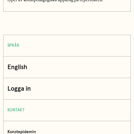
typer av konstpedagogiska uppdrag på repertoaren.
SPRÅK
English
Logga in
KONTAKT
Konstepidemin