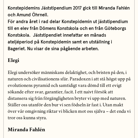
Konstepidemins Jäststipendium 2017 gick till Miranda Fahlén
och Amund Öhrnell.
För andra året i rad delar Konstepidemin ut jäststipendium
till en elev från Dômens Konstskola och en från Göteborgs
Konstskola. Jäststipendiet innefattar en månads
ateljéperiod på Konstepidemin samt en utställning i
Bageriet. Nu visar de sina pågående arbeten.
Elegi
Elegi undersöker människans delaktighet, och bristen på den, i
naturen och civilisationens sfär. Paradoxen i att stå högst upp på
evolutionens pyramid och samtidigt vara dömd till ett evigt
sökande efter svar, garantier, facit. I ett naivt försök att
distansera sig från förgängligheten bryter vi upp med naturen.
Ställer oss utanför den bur vi sen födseln är fast i. Utan makt
över vår omgivning riktar vi blicken mot oss själva – det enda vi
tror oss kunna styra.
Miranda Fahlén