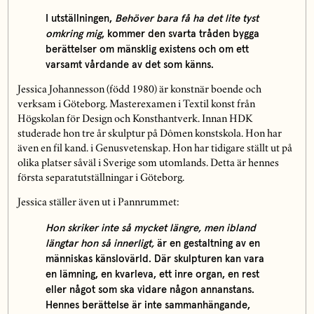
I utställningen,
Behöver bara få ha det lite tyst
omkring mig
, kommer den svarta tråden bygga
berättelser om mänsklig existens och om ett
varsamt vårdande av det som känns.
Jessica Johannesson (född 1980) är konstnär boende och
verksam i Göteborg. Masterexamen i Textil konst från
Högskolan för Design och Konsthantverk. Innan HDK
studerade hon tre år skulptur på Dômen konstskola. Hon har
även en fil kand. i Genusvetenskap. Hon har tidigare ställt ut på
olika platser såväl i Sverige som utomlands. Detta är hennes
första separatutställningar i Göteborg.
Jessica ställer även ut i Pannrummet:
Hon skriker inte så mycket längre, men ibland
längtar hon så innerligt,
är en gestaltning av en
människas känslovärld. Där skulpturen kan vara
en lämning, en kvarleva, ett inre organ, en rest
eller något som ska vidare någon annanstans.
Hennes berättelse är inte sammanhängande,