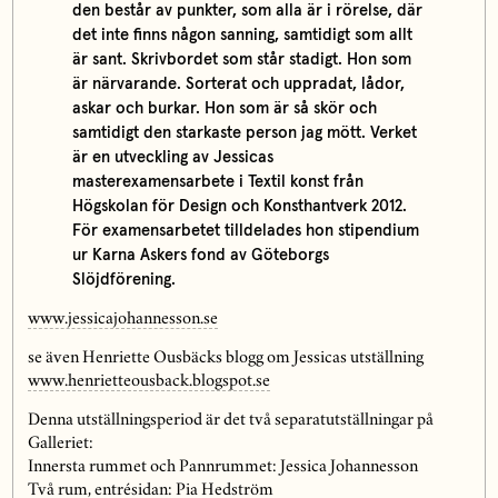
den består av punkter, som alla är i rörelse, där
det inte finns någon sanning, samtidigt som allt
är sant. Skrivbordet som står stadigt. Hon som
är närvarande. Sorterat och uppradat, lådor,
askar och burkar. Hon som är så skör och
samtidigt den starkaste person jag mött. Verket
är en utveckling av Jessicas
masterexamensarbete i Textil konst från
Högskolan för Design och Konsthantverk 2012.
För examensarbetet tilldelades hon stipendium
ur Karna Askers fond av Göteborgs
Slöjdförening.
www.jessicajohannesson.se
se även Henriette Ousbäcks blogg om Jessicas utställning
www.henrietteousback.blogspot.se
Denna utställningsperiod är det två separatutställningar på
Galleriet:
Innersta rummet och Pannrummet: Jessica Johannesson
Två rum, entrésidan: Pia Hedström