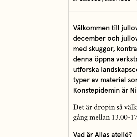
Välkommen till jullo
december och jullove
med skuggor, kontras
denna öppna verksta
utforska landskapsc
typer av material s
Konstepidemin är Nik
Det är dropin så väl
gång mellan 13.00-17
Vad är Allas ateljé?