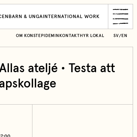
CEN
BARN & UNGA
INTERNATIONAL WORK
OM KONSTEPIDEMIN
KONTAKT
HYR LOKAL
SV
/
EN
llas ateljé • Testa att
apskollage
17:00