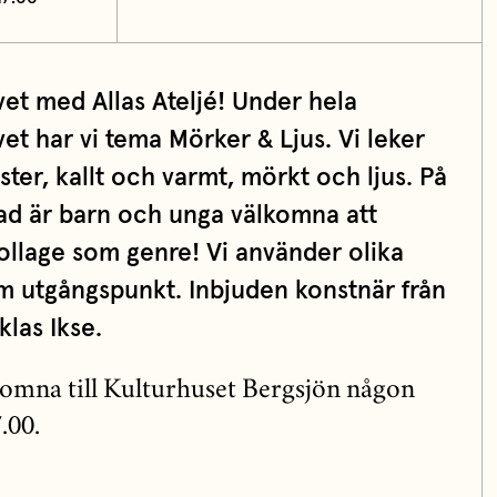
vet med Allas Ateljé! Under hela
t har vi tema Mörker & Ljus. Vi leker
ter, kallt och varmt, mörkt och ljus. På
d är barn och unga välkomna att
ollage som genre! Vi använder olika
om utgångspunkt. Inbjuden konstnär från
las Ikse.
komna till Kulturhuset Bergsjön någon
.00.