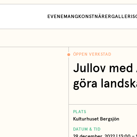
EVENEMANG
KONSTNÄRER
GALLERI
S
ÖPPEN VERKSTAD
Jullov med A
göra landsk
PLATS
Kulturhuset Bergsjön
DATUM & TID
29 december, 2022 | 13:00 – 