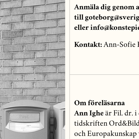
Anmäla dig genom a
till
goteborg@sverig
eller
info@konstepi
Kontakt:
Ann-Sofie 
Om föreläsarna
Ann Ighe
är Fil. dr.
tidskriften Ord&Bild
och Europakunskap vi