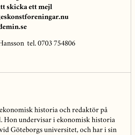
tt
skicka ett mejl
eskonstforeningar.nu
demin.se
Hansson tel. 0703 754806
 i ekonomisk historia och re­daktör på
. Hon undervisar i ekonomisk historia
d Gö­teborgs universitet, och har i sin