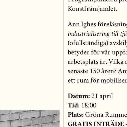
Konstfrämjandet.
Ann Ighes föreläsni
industrialisering till t
(ofullständiga) avsk
betyder för vår uppf
arbetsplats är. Vilka
senaste 150 åren? An
ett rum för mobilise
Datum:
21 april
Tid:
18:00
Plats:
Gröna Rummet
GRATIS INTRÄDE – 