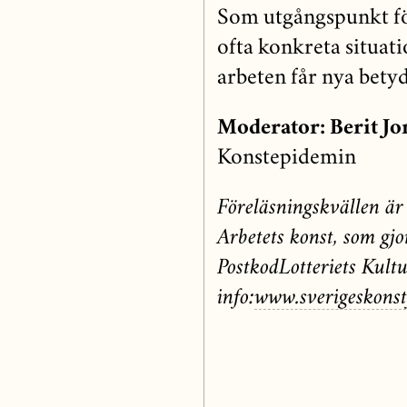
Som utgångspunkt fö
ofta konkreta situ­ati
arbeten får nya betyd
Moderator: Berit Jo
Konstepidemin
Föreläsningskvällen är
Arbetets konst, som gjo
PostkodLotteriets Kultu
info:
www.sverigeskonst