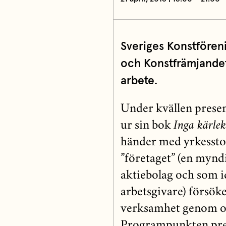
Sveriges Konstfören
och Konstfrämjandet 
arbete.
Under kvällen presen
ur sin bok
Inga kärlek
händer med yrkesstol
”företaget” (en myndi
aktiebolag och som id
arbetsgivare) försöker
verksamhet genom or
Programpunkten pre