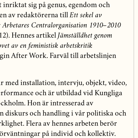
t inriktat sig på genus, egendom och
en av redaktörerna till
Ett sekel av
s Arbetares Centralorganisation 1910–2010
12). Hennes artikel
Jämställdhet genom
et av en feministisk arbetskritik
gin After Work. Farväl till arbetslinjen
 med installation, inter­vju, objekt, video,
erformance och är utbildad vid Kungliga
ckholm. Hon är intresserad av
diskurs och handling i vår politiska och
lighet. Flera av hennes ar­beten berör
örväntningar på individ och kollektiv.