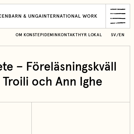
CEN
BARN & UNGA
INTERNATIONAL WORK
OM KONSTEPIDEMIN
KONTAKT
HYR LOKAL
SV
/
EN
ete – Föreläsningskväll
Troili och Ann Ighe