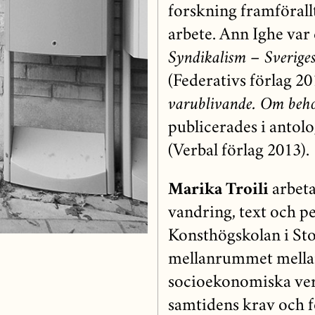
forskning fram­förall
arbete. Ann Ighe var 
Syndikalism – Sverige
(Federativs förlag 20
varublivande. Om behov
publicerades i antolo
(Verbal förlag 2013).
Marika Troili
arbetar
vandring, text och p
Konsthögskolan i Sto
mellanrummet mellan 
socioekonomiska verk
samtidens krav och f