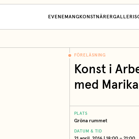
EVENEMANG
KONSTNÄRER
GALLERI
S
FÖRELÄSNING
Konst i Arb
med Marika 
PLATS
Gröna rummet
DATUM & TID
21 april, 2016 | 18:00 – 21:00