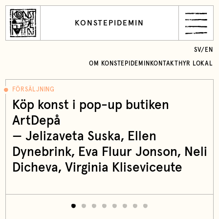
KONSTEPIDEMIN
SV
/
EN
OM KONSTEPIDEMIN
KONTAKT
HYR LOKAL
FÖRSÄLJNING
Köp konst i pop-up butiken
ArtDepå
—
Jelizaveta Suska
,
Ellen
Dynebrink
, Eva Fluur Jonson, Neli
Dicheva, Virginia Kliseviceute