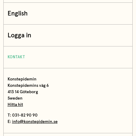
English
Logga in
KONTAKT
Konstepidemin
Konstepidemins väg 6
413 14 Göteborg
Sweden
Hitta hit
T: 031-82 90 90
E:
info@konstepidemin.se