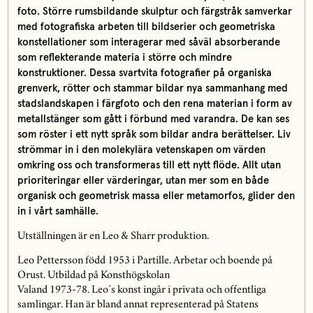
foto. Större rumsbildande skulptur och färgstråk samverkar
med fotografiska arbeten till bildserier och geometriska
konstellationer som interagerar med såväl absorberande
som reflekterande materia i större och mindre
konstruktioner. Dessa svartvita fotografier på organiska
grenverk, rötter och stammar bildar nya sammanhang med
stadslandskapen i färgfoto och den rena materian i form av
metallstänger som gått i förbund med varandra. De kan ses
som röster i ett nytt språk som bildar andra berättelser. Liv
strömmar in i den molekylära vetenskapen om värden
omkring oss och transformeras till ett nytt flöde. Allt utan
prioriteringar eller värderingar, utan mer som en både
organisk och geometrisk massa eller metamorfos, glider den
in i vårt samhälle.
Utställningen är en Leo & Sharr produktion.
Leo Pettersson född 1953 i Partille. Arbetar och boende på
Orust. Utbildad på Konsthögskolan
Valand 1973-78. Leo´s konst ingår i privata och offentliga
samlingar. Han är bland annat representerad på Statens