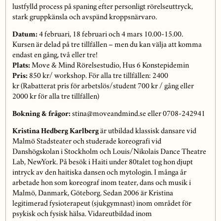
lustfylld process på spaning efter personligt rörelseuttryck,
stark gruppkänsla och avspänd kroppsnärvaro.
Datum:
4 februari, 18 februari och 4 mars 10.00-15.00.
Kursen är delad på tre tillfällen – men du kan välja att komma
endast en gång, två eller tre!
Plats:
Move & Mind Rörelsestudio, Hus 6 Konstepidemin
Pris:
850 kr/ workshop. För alla tre tillfällen: 2400
kr (Rabatterat pris för arbetslös/student 700 kr / gång eller
2000 kr för alla tre tillfällen)
Bokning & frågor:
stina@moveandmind.se eller 0708-242941
Kristina Hedberg Karlberg
är utbildad klassisk dansare vid
Malmö Stadsteater och studerade koreografi vid
Danshögskolan i Stockholm och Louis/Nikolais Dance Theatre
Lab, NewYork. På besök i Haiti under 80talet tog hon djupt
intryck av den haitiska dansen och mytologin. I många år
arbetade hon som koreograf inom teater, dans och musik i
Malmö, Danmark, Göteborg. Sedan 2006 är Kristina
legitimerad fysioterapeut (sjukgymnast) inom området för
psykisk och fysisk hälsa. Vidareutbildad inom