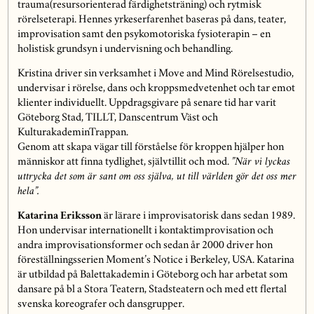
trauma(resursorienterad färdighetsträning) och rytmisk
rörelseterapi. Hennes yrkeserfarenhet baseras på dans, teater,
improvisation samt den psykomotoriska fysioterapin – en
holistisk grundsyn i undervisning och behandling.
Kristina driver sin verksamhet i Move and Mind Rörelsestudio,
undervisar i rörelse, dans och kroppsmedvetenhet och tar emot
klienter individuellt. Uppdragsgivare på senare tid har varit
Göteborg Stad, TILLT, Danscentrum Väst och
KulturakademinTrappan.
Genom att skapa vägar till förståelse för kroppen hjälper hon
människor att finna tydlighet, självtillit och mod.
”När vi lyckas
uttrycka det som är sant om oss själva, ut till världen gör det oss mer
hela”.
Katarina Eriksson
är lärare i improvisatorisk dans sedan 1989.
Hon undervisar internationellt i kontaktimprovisation och
andra improvisationsformer och sedan år 2000 driver hon
föreställningsserien Moment’s Notice i Berkeley, USA. Katarina
är utbildad på Balettakademin i Göteborg och har arbetat som
dansare på bl a Stora Teatern, Stadsteatern och med ett flertal
svenska koreografer och dansgrupper.