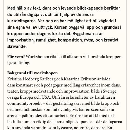
Med hjälp av text, dans och levande bildskapande berättar
du utifrån dig själv, och tar hjälp av de andra
kursdeltagarna. Var och en har möjlighet att bli vägledd i
sina egna val av uttryck. Kursen byggs väl upp och grundas i
kroppen under dagens första del. Byggstenarna är
improvisation, rumslighet, komposition, rytm, och kreativt
skrivande.
För vem
? Workshopen riktas till alla som vill använda kroppen
i gestaltning.
Bakgrund till workshopen
Kristina Hedberg Karlberg och Katarina Eriksson är båda
danskonstnärer och pedagoger med lång erfarenhet inom dans,
teater, kroppsmedvetande och improvisation, både i Sverige,
övriga Europa och USA. Utifrån erfarenheter av karaktären
communityprojekt – där gestaltning sker med både kropp och
ord med människor som inte vanligtvis har en scen som sin
arena – påbörjades ett samarbete. En önskan att få med det
lekfulla som en viktig del i personligt skapande – där deltagarna
kan använda varandra som lyssnare, noterare, dansare. En