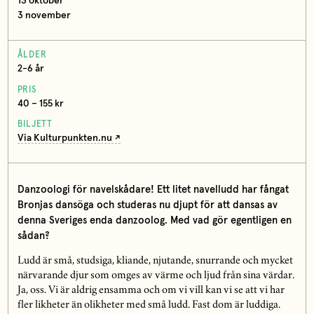
13 oktober
3 november
ÅLDER
2-6 år
PRIS
40 – 155 kr
BILJETT
Via Kulturpunkten.nu
Danzoologi för navelskådare! Ett litet navelludd har fångat
Bronjas dansöga och studeras nu djupt för att dansas av
denna Sveriges enda danzoolog. Med vad gör egentligen en
sådan?
Ludd är små, studsiga, kliande, njutande, snurrande och mycket
närvarande djur som omges av värme och ljud från sina värdar.
Ja, oss. Vi är aldrig ensamma och om vi vill kan vi se att vi har
fler likheter än olikheter med små ludd. Fast dom är luddiga.