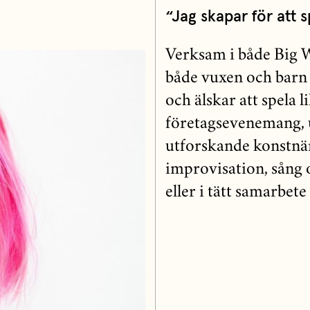
“Jag skapar för att s
Verksam i både Big W
både vuxen och barn 
och älskar att spela 
företagsevenemang,
utforskande konstnär
improvisation, sång 
eller i tätt samarbet