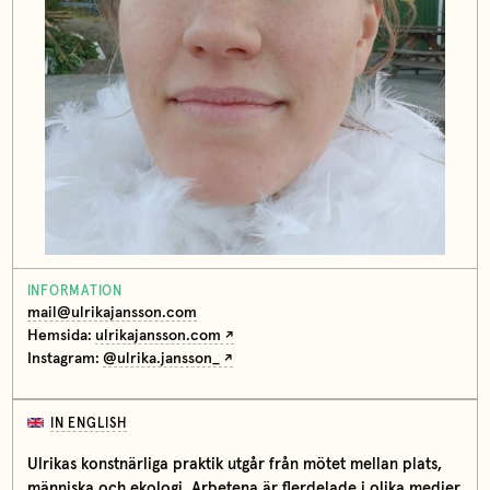
INFORMATION
mail@ulrikajansson.com
Hemsida:
ulrikajansson.com
Instagram:
@ulrika.jansson_
IN ENGLISH
Ulrikas konstnärliga praktik utgår från mötet mellan plats,
människa och ekologi. Arbetena är flerdelade i olika medier