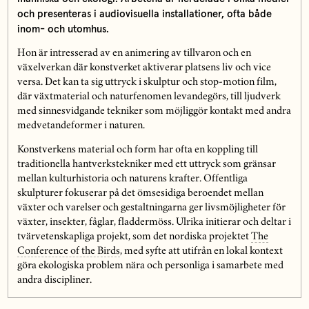
och presenteras i audiovisuella installationer, ofta både
inom- och utomhus.
Hon är intresserad av en animering av tillvaron och en
växelverkan där konstverket aktiverar platsens liv och vice
versa. Det kan ta sig uttryck i skulptur och stop-motion film,
där växtmaterial och naturfenomen levandegörs, till ljudverk
med sinnesvidgande tekniker som möjliggör kontakt med andra
medvetandeformer i naturen.
Konstverkens material och form har ofta en koppling till
traditionella hantverkstekniker med ett uttryck som gränsar
mellan kulturhistoria och naturens krafter. Offentliga
skulpturer fokuserar på det ömsesidiga beroendet mellan
växter och varelser och gestaltningarna ger livsmöjligheter för
växter, insekter, fåglar, fladdermöss. Ulrika initierar och deltar i
tvärvetenskapliga projekt, som det nordiska projektet
The
Conference of the Birds
, med syfte att utifrån en lokal kontext
göra ekologiska problem nära och personliga i samarbete med
andra discipliner.