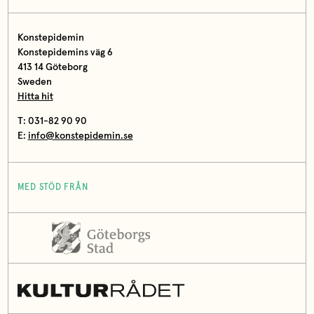
Konstepidemin
Konstepidemins väg 6
413 14 Göteborg
Sweden
Hitta hit
T: 031-82 90 90
E:
info@konstepidemin.se
MED STÖD FRÅN