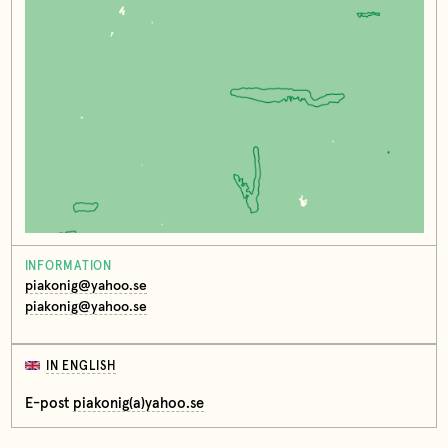
INFORMATION
piakonig@yahoo.se
piakonig@yahoo.se
IN ENGLISH
E-post
piakonig(a)yahoo.se