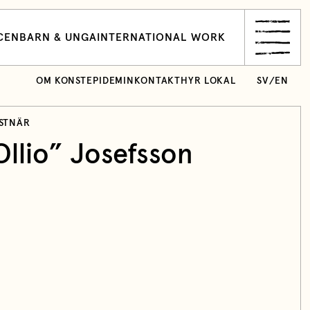
CEN
BARN & UNGA
INTERNATIONAL WORK
OM KONSTEPIDEMIN
KONTAKT
HYR LOKAL
SV
/
EN
NSTNÄR
llio” Josefsson