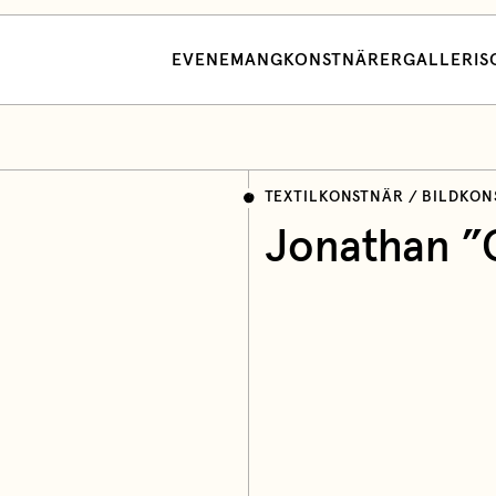
EVENEMANG
KONSTNÄRER
GALLERI
S
TEXTILKONSTNÄR / BILDKO
Jonathan ”O