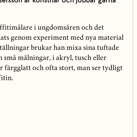
sefsson är konstnär och jobbar gärna
ffitimålare i ungdomsåren och det
klats genom experiment med nya material
tällningar brukar han mixa sina tuftade
små målningar, i akryl, tusch eller
r färgglatt och ofta stort, man ser tydligt
itin.