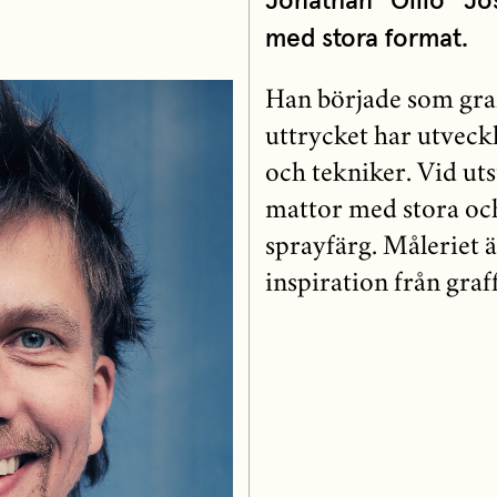
Jonathan ”Ollio” Jo
med stora format.
Han började som gra
uttrycket har utvec
och tekniker. Vid uts
mattor med stora och 
sprayfärg. Måleriet ä
inspiration från graff