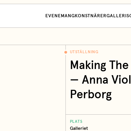
EVENEMANG
KONSTNÄRER
GALLERI
S
UTSTÄLLNING
Making The
— Anna Viol
Perborg
PLATS
Galleriet