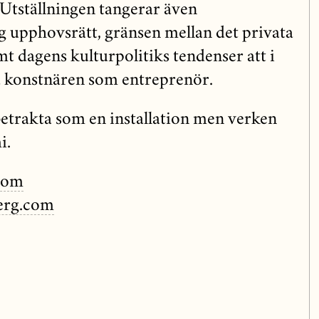
Utställningen tangerar även
ng upphovsrätt, gränsen mellan det privata
mt dagens kulturpolitiks tendenser att i
a konstnären som entreprenör.
betrakta som en installation men verken
i.
com
erg.com