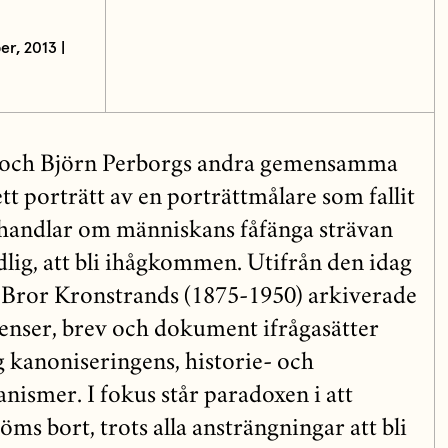
r, 2013 |
g och Björn Perborgs andra gemensamma
ett porträtt av en porträttmålare som fallit
 handlar om människans fåfänga strävan
ödlig, att bli ihågkommen. Utifrån den idag
Bror Kronstrands (1875-1950) arkiverade
venser, brev och dokument ifrågasätter
 kanoniseringens, historie- och
ismer. I fokus står paradoxen i att
ms bort, trots alla ansträngningar att bli