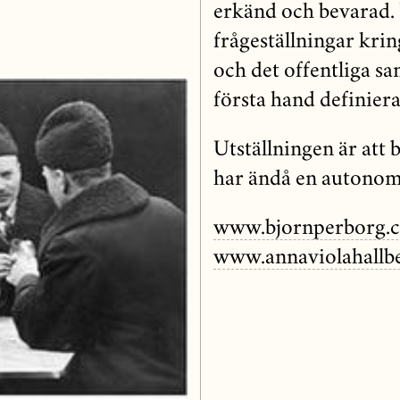
erkänd och bevarad. 
frågeställningar kri
och det offentliga sa
första hand definier
Utställningen är att 
har ändå en autonom
www.bjornperborg.
www.annaviolahallb