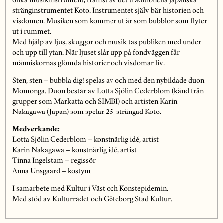
olika musikinstrument, främst av det traditionella japanska
stränginstrumentet Koto. Instrumentet själv bär historien och
visdomen. Musiken som kommer ut är som bubblor som flyter
ut i rummet.
Med hjälp av ljus, skuggor och musik tas publiken med under
och upp till ytan. När ljuset slår upp på fondväggen får
människornas glömda historier och visdomar liv.
Sten, sten – bubbla dig! spelas av och med den nybildade duon
Momonga. Duon består av Lotta Sjölin Cederblom (känd från
grupper som Markatta och SIMBI) och artisten Karin
Nakagawa (Japan) som spelar 25-strängad Koto.
Medverkande:
Lotta Sjölin Cederblom – konstnärlig idé, artist
Karin Nakagawa – konstnärlig idé, artist
Tinna Ingelstam – regissör
Anna Unsgaard – kostym
I samarbete med Kultur i Väst och Konstepidemin.
Med stöd av Kulturrådet och Göteborg Stad Kultur.