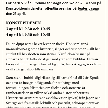
För barn 5-9 år.
Premiär för dagis och skolor 3 – 4 april på
Konstepidemin därefter o
ffentlig premiär på
Teater Jaguar
den 27 april
.
KONSTEPIDEMIN
3 april kl. 9.30 och 10.45
4 april kl. 9.30 och 10.45
Djupt, djupt nere i havet lever en flicka. Hon samlar på
människornas glömda historier, sånger och visdomar – allt har
sjunkit till havsbotten som stenar. När flickan lyssnar på
stenarna blir de lätta, de stiger mot ytan som bubblor. Flickan
får oss att minnas igen: hur viktig du är, hur viktig jag är och hur
vi alla hänger ihop, tillsammans.
Sten, sten – bubbla dig! riktar sig till barn från 5 till 9 år. Språk
och text är inte grundläggande för att hänga med i
föreställningen. Historien om flickan och stenarna är
ramberättelsen ur vilken också andra historier berättas.
Historierna är inspirerade av olika väsen (yokai) från Japan och
Sverige och framställs lekfullt och poetiskt, ackompanjerat av