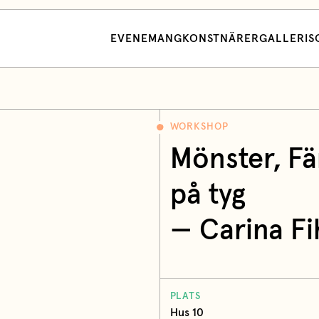
EVENEMANG
KONSTNÄRER
GALLERI
S
WORKSHOP
Mönster, Fä
på tyg
—
Carina F
PLATS
Hus 10