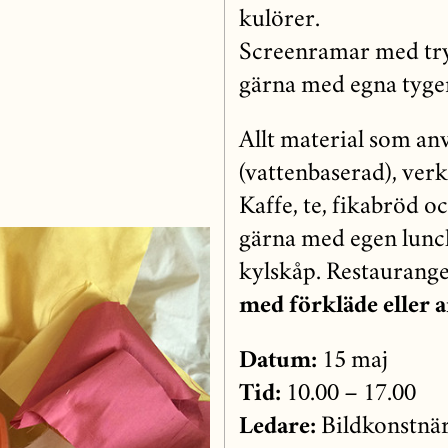
kulörer.
Screenramar med tryc
gärna med egna tyger
Allt material som an
(vattenbaserad), verk
Kaffe, te, fikabröd oc
gärna med egen lunch
kylskåp. Restaurange
med förkläde eller an
Datum:
15 maj
Tid:
10.00 – 17.00
Ledare:
Bildkonstnär