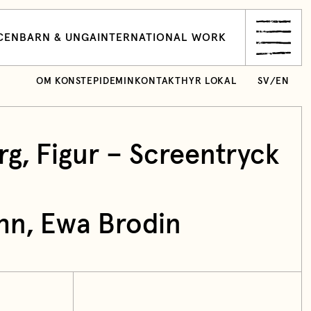
CEN
BARN & UNGA
INTERNATIONAL WORK
OM KONSTEPIDEMIN
KONTAKT
HYR LOKAL
SV
/
EN
rg, Figur – Screentryck
ihn
,
Ewa Brodin