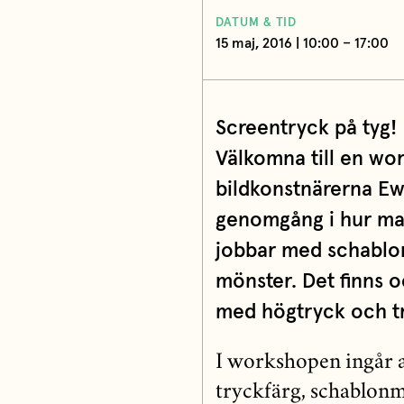
DATUM & TID
15 maj, 2016 | 10:00 – 17:00
Screentryck på tyg!
Välkomna till en wo
bildkonstnärerna Ew
genomgång i hur man
jobbar med schablone
mönster. Det finns o
med högtryck och t
I workshopen ingår a
tryckfärg, schablonma