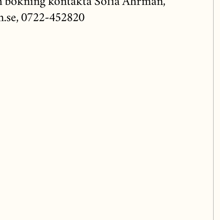
h bokning kontakta Sofia Åhrman,
.se, 0722-452820