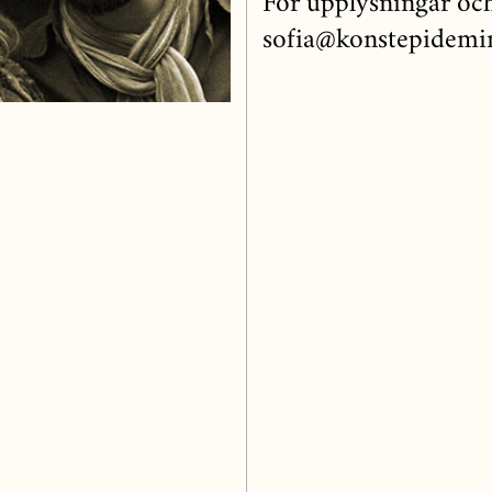
För upplysningar oc
sofia@konstepidemin