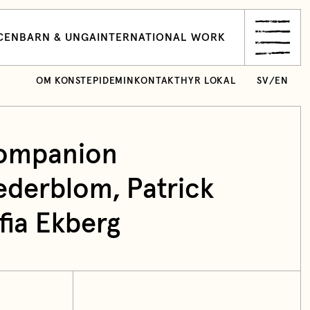
CEN
BARN & UNGA
INTERNATIONAL WORK
OM KONSTEPIDEMIN
KONTAKT
HYR LOKAL
SV
/
EN
Companion
ederblom
, Patrick
fia Ekberg