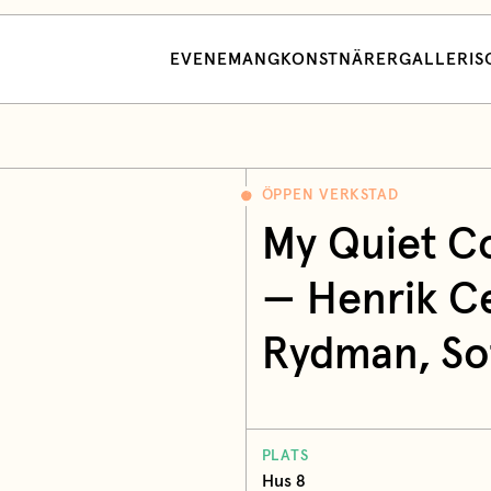
EVENEMANG
KONSTNÄRER
GALLERI
S
ÖPPEN VERKSTAD
My Quiet 
—
Henrik C
Rydman, So
PLATS
Hus 8