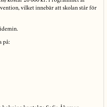
ass) kostar 20 000 kr. Programmet är
vention, vilket innebär att skolan står för
pidemin.
a på: