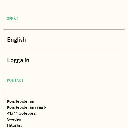
SPRÅK
English
Logga in
KONTAKT
Konstepidemin
Konstepidemins väg 6
413 14 Göteborg
Sweden
Hitta hit