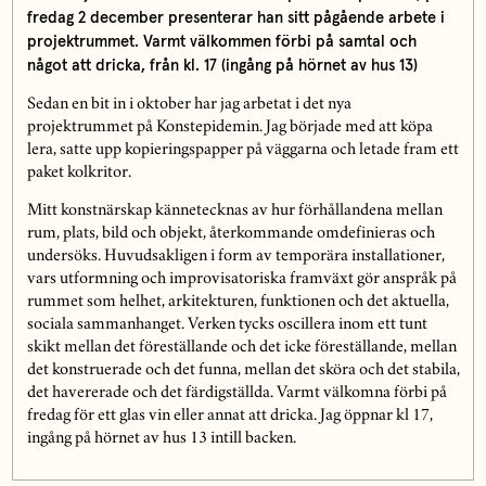
fredag 2 december presenterar han sitt pågående arbete i
projektrummet.
Varmt välkommen förbi på samtal och
något att dricka, från kl. 17 (ingång på hörnet av hus 13)
Sedan en bit in i oktober har jag arbetat i det nya
projektrummet på Konstepidemin. Jag började med att köpa
lera, satte upp kopieringspapper på väggarna och letade fram ett
paket kolkritor.
Mitt konstnärskap kännetecknas av hur förhållandena mellan
rum, plats, bild och objekt, återkommande omdefinieras och
undersöks. Huvudsakligen i form av temporära installationer,
vars utformning och improvisatoriska framväxt gör anspråk på
rummet som helhet, arkitekturen, funktionen och det aktuella,
sociala sammanhanget. Verken tycks oscillera inom ett tunt
skikt mellan det föreställande och det icke föreställande, mellan
det konstruerade och det funna, mellan det sköra och det stabila,
det havererade och det färdigställda. Varmt välkomna förbi på
fredag för ett glas vin eller annat att dricka. Jag öppnar kl 17,
ingång på hörnet av hus 13 intill backen.