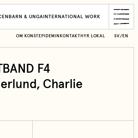
CEN
BARN & UNGA
INTERNATIONAL WORK
OM KONSTEPIDEMIN
KONTAKT
HYR LOKAL
SV
/
EN
BAND F4
erlund, Charlie