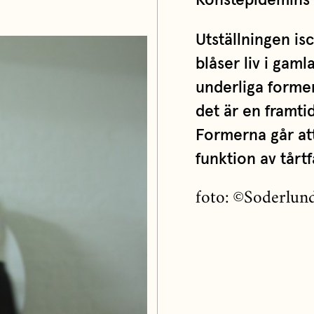
Konstepidemins
Utställningen is
blåser liv i gam
underliga forme
det är en framtid
Formerna går att
funktion av tårtf
foto: ©Soderlun