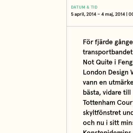
DATUM & TID
5 april, 2014 – 4 maj, 2014 | 
För fjärde gången
transportbandet 
Not Quite i Feng
London Design W
vann en utmärkel
bästa, vidare ti
Tottenham Court
skyltfönstret un
och nu i sitt mi