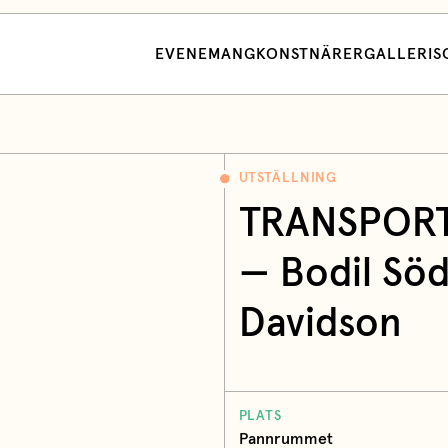
EVENEMANG
KONSTNÄRER
GALLERI
S
UTSTÄLLNING
TRANSPORT
— Bodil Söd
Davidson
PLATS
Pannrummet