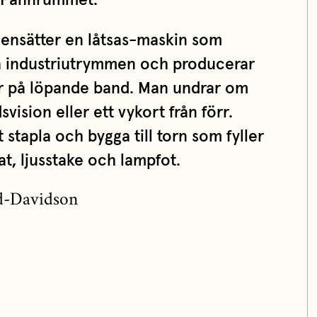
 Pannrummet.
censätter en låtsas-maskin som
la industriutrymmen och producerar
r på löpande band. Man undrar om
svision eller ett vykort från förr.
 stapla och bygga till torn som fyller
at, ljusstake och lampfot.
d-Davidson