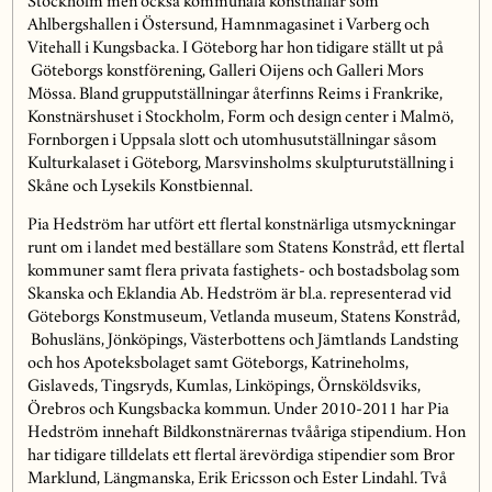
Stockholm men också kommunala konsthallar som
Ahlbergshallen i Östersund, Hamnmagasinet i Varberg och
Vitehall i Kungsbacka. I Göteborg har hon tidigare ställt ut på
Göteborgs konstförening, Galleri Oijens och Galleri Mors
Mössa. Bland grupputställningar återfinns Reims i Frankrike,
Konstnärshuset i Stockholm, Form och design center i Malmö,
Fornborgen i Uppsala slott och utomhusutställningar såsom
Kulturkalaset i Göteborg, Marsvinsholms skulpturutställning i
Skåne och Lysekils Konstbiennal.
Pia Hedström har utfört ett flertal konstnärliga utsmyckningar
runt om i landet med beställare som Statens Konstråd, ett flertal
kommuner samt flera privata fastighets- och bostadsbolag som
Skanska och Eklandia Ab. Hedström är bl.a. representerad vid
Göteborgs Konstmuseum, Vetlanda museum, Statens Konstråd,
Bohusläns, Jönköpings, Västerbottens och Jämtlands Landsting
och hos Apoteksbolaget samt Göteborgs, Katrineholms,
Gislaveds, Tingsryds, Kumlas, Linköpings, Örnsköldsviks,
Örebros och Kungsbacka kommun. Under 2010-2011 har Pia
Hedström innehaft Bildkonstnärernas tvååriga stipendium. Hon
har tidigare tilldelats ett flertal ärevördiga stipendier som Bror
Marklund, Längmanska, Erik Ericsson och Ester Lindahl. Två