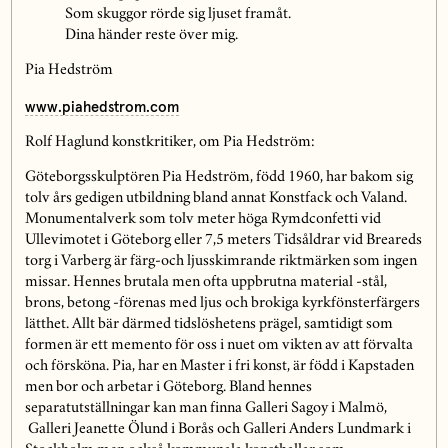
Som skuggor rörde sig ljuset framåt.
Dina händer reste över mig.
Pia Hedström
www.piahedstrom.com
Rolf Haglund konstkritiker, om Pia Hedström:
Göteborgsskulptören Pia Hedström, född 1960, har bakom sig
tolv års gedigen utbildning bland annat Konstfack och Valand.
Monumentalverk som tolv meter höga Rymdconfetti vid
Ullevimotet i Göteborg eller 7,5 meters Tidsåldrar vid Breareds
torg i Varberg är färg-och ljusskimrande riktmärken som ingen
missar. Hennes brutala men ofta uppbrutna material -stål,
brons, betong -förenas med ljus och brokiga kyrkfönsterfärgers
lätthet. Allt bär därmed tidslöshetens prägel, samtidigt som
formen är ett memento för oss i nuet om vikten av att förvalta
och försköna. Pia, har en Master i fri konst, är född i Kapstaden
men bor och arbetar i Göteborg. Bland hennes
separatutställningar kan man finna Galleri Sagoy i Malmö,
Galleri Jeanette Ölund i Borås och Galleri Anders Lundmark i