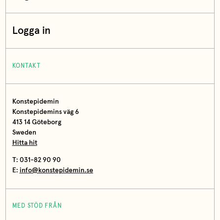
Logga in
KONTAKT
Konstepidemin
Konstepidemins väg 6
413 14 Göteborg
Sweden
Hitta hit
T: 031-82 90 90
E:
info@konstepidemin.se
MED STÖD FRÅN