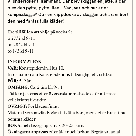
Vi undersöker tillsammans. Där blev skuggan en jätte, å där
blev den pytte, pytte liten… Vad, var och hur är er
kompisskugga? Gör en klippdocka av skuggan och skäm bort
den med fantasifulla kläder!
Tre tillfällen att välja på vecka 9:
ti 27/2 kl 9-11
on 28/2 kl 9-11
to 1/3 kl 9-11
INFORMATION
VAR:
Konstepidemin, Hus 10.
Information om Konstepidemins tillgänglighet via td.se
FÖR:
5-9 år
OMFÅNG:
Ca. 2 tim kl. 9-11.
Tid kan justeras efter överenskommelse, tex. för att passa
kollektivtrafikstider.
ÖVRIGT:
Förkläden finns.
Material som används går att tvätta bort, men det är bra att ha
oömma kläder.
BOKA:
helklass/grupp, max 20-25 barn.
Övningarna anpassas efter ålder och behov. Begränsat antal