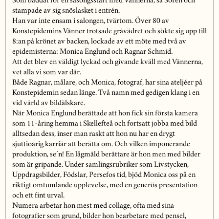
Som bäddat för en säsongsstart med Vännerna, sa Sören och
stampade av sig snöslasket i entrén.
Han var inte ensam i salongen, tvärtom. Över 80 av
Konstepidemins Vänner trotsade gråvädret och sökte sig upp till
8:an på krönet av backen, lockade av ett möte med två av
epidemisterna: Monica Englund och Ragnar Schmid.
Att det blev en väldigt lyckad och givande kväll med Vännerna,
vet alla vi som var där.
Både Ragnar, målare, och Monica, fotograf, har sina ateljéer på
Konstepidemin sedan länge. Två namn med gedigen klang i en
vid värld av bildälskare.
När Monica Englund berättade att hon fick sin första kamera
som 11-åring hemma i Skellefteå och fortsatt jobba med bild
alltsedan dess, inser man raskt att hon nu har en drygt
sjuttioårig karriär att berätta om. Och vilken imponerande
produktion, se´n! En lågmäld berättare är hon men med bilder
som är gripande. Under samlingsrubriker som Livstycken,
Uppdragsbilder, Födslar, Persefos tid, bjöd Monica oss på en
riktigt omtumlande upplevelse, med en generös presentation
och ett fint urval.
Numera arbetar hon mest med collage, ofta med sina
fotografier som grund, bilder hon bearbetare med pensel,