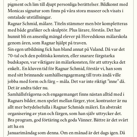
pigment och lim till djupt personliga berättelser. Bildkonst med
Monicas signatur som finns på våra stora museer och visats i
omtalade utställningar.
Ragnar Schmid, målare. Titeln stämmer men bör kompletteras
med både grafiker och skulptör. Plus lärare, förstås. Det har
hunnit bli en ansenlig mängd elever på Hovedskous målarskola
genom åren, som Ragnar hjälpt på traven.
Sin egen utbildning fick han bland annat på Valand. Då var det
70-tal och den politiska konsten, eller snarare färgstarka
budskapen, var viktigare än målarkonsten, för att uttrycka det
enkelt.. En kluven tid för Ragnar Schmid, förstår vi, han som
med sitt brinnande samhällsengagemang till trots ändå ville
jobba med form och färg – måla. Det var inte riktigt ”inne” då.
Det är andra tider nu.
Samhällsfrågorna och engagemanget finns nästan alltid med i
Ragnars bilder, men spelet mellan färger, ytor, kontraster är nu
allt mer betydelsefulla i Ragnar Schmids måleri. En abstrakt
organisering av ytan och färgen, som han själv uttrycker det.
Bra program, god förtäring och goda Vänner. Bättre är det svårt
att ha en
Januarimåndag som denna. Om en månad är det dags igen. Då