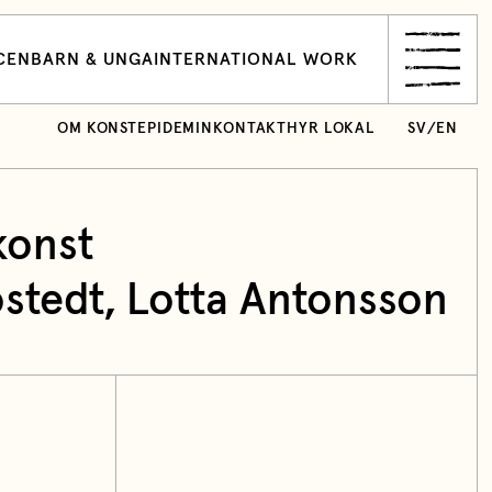
CEN
BARN & UNGA
INTERNATIONAL WORK
OM KONSTEPIDEMIN
KONTAKT
HYR LOKAL
SV
/
EN
konst
östedt
, Lotta Antonsson