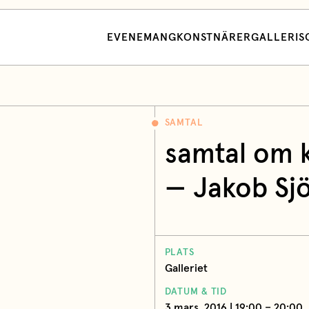
EVENEMANG
KONSTNÄRER
GALLERI
S
SAMTAL
samtal om 
—
Jakob Sj
PLATS
Galleriet
DATUM & TID
3 mars, 2016 | 19:00 – 20:00