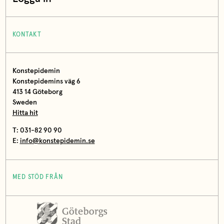
KONTAKT
Konstepidemin
Konstepidemins väg 6
413 14 Göteborg
Sweden
Hitta hit
T: 031-82 90 90
E:
info@konstepidemin.se
MED STÖD FRÅN