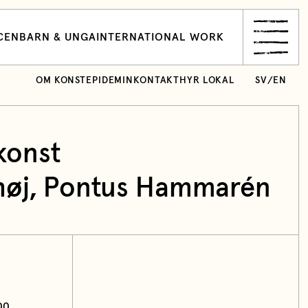
CEN
BARN & UNGA
INTERNATIONAL WORK
OM KONSTEPIDEMIN
KONTAKT
HYR LOKAL
SV
/
EN
konst
høj
, Pontus Hammarén
00