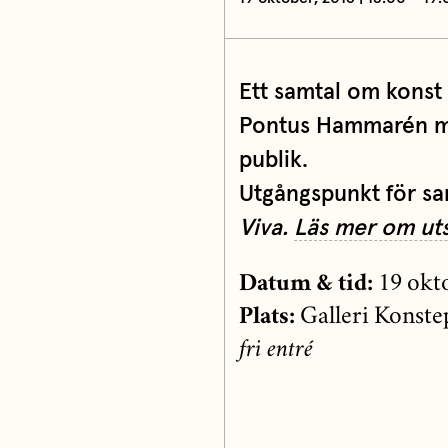
Ett samtal om konst
Pontus Hammarén m
publik.
Utgångspunkt för sam
Viva.
Läs mer om uts
Datum & tid:
19 okto
Plats:
Galleri Konst
fri entré