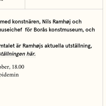
 med konstnären, Nils Ramhøj och
useichef för Borås konstmuseum, och
talet är Ramhøjs aktuella utställning,
tällningen här.
ber, 18.00
epidemin