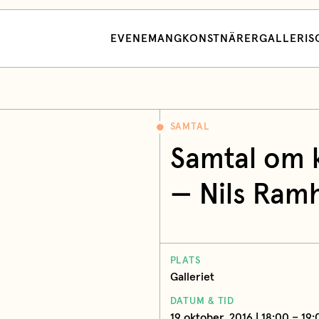
EVENEMANG
KONSTNÄRER
GALLERI
S
SAMTAL
Samtal om 
—
Nils Ram
PLATS
Galleriet
DATUM & TID
19 oktober, 2016 | 18:00 – 19: