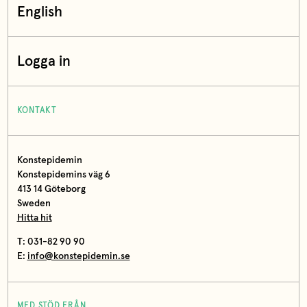
English
Logga in
KONTAKT
Konstepidemin
Konstepidemins väg 6
413 14 Göteborg
Sweden
Hitta hit
T: 031-82 90 90
E:
info@konstepidemin.se
MED STÖD FRÅN