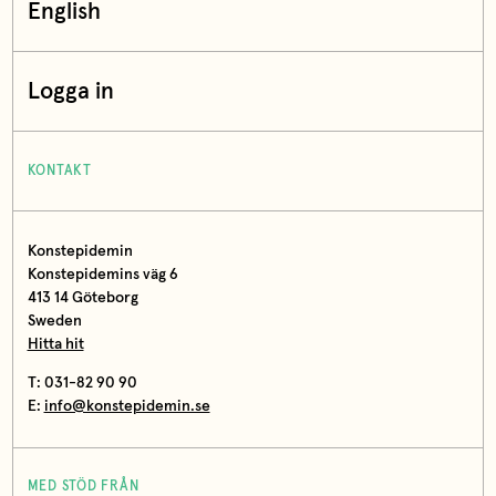
English
Logga in
KONTAKT
Konstepidemin
Konstepidemins väg 6
413 14 Göteborg
Sweden
Hitta hit
T: 031-82 90 90
E:
info@konstepidemin.se
MED STÖD FRÅN