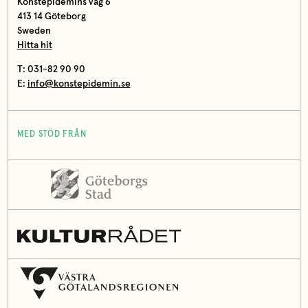
Konstepidemins väg 6
413 14 Göteborg
Sweden
Hitta hit
T: 031-82 90 90
E:
info@konstepidemin.se
MED STÖD FRÅN