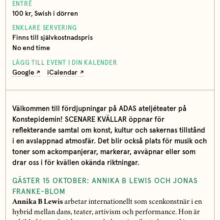
ENTRÉ
100 kr, Swish i dörren
ENKLARE SERVERING
Finns till självkostnadspris
No end time
LÄGG TILL EVENT I DIN KALENDER
Google
iCalendar
Välkommen till fördjupningar på ADAS ateljéteater på
Konstepidemin! SCENARE KVÄLLAR öppnar för
reflekterande samtal om konst, kultur och sakernas tillstånd
i en avslappnad atmosfär. Det blir också plats för musik och
toner som ackompanjerar, markerar, avväpnar eller som
drar oss i för kvällen okända riktningar.
GÄSTER 15 OKTOBER: ANNIKA B LEWIS OCH JONAS
FRANKE-BLOM
Annika B Lewis
arbetar internationellt som scenkonstnär i en
hybrid mellan dans, teater, artivism och performance. Hon är