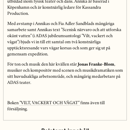
utbildad inom fysisk teater och dans. Annika är baserad i
Köpenhamn och är konstnärlig ledare för Kassandra
Production.
Med avstamp i Annikas och Fia Adler Sandblads mångåriga
samarbete samt Annikas text ”Scenisk närvaro och att utforska
okänt vatten” (i ADAS jubileumsantologi ”Vilt, vackert och
vågat”) bjuds vi in till ett samtal om två konstnärliga
upptäcktsresande vars vägar korsas och som ger sig ut på
gemensam expedition.
För ton och musik den här kvällen står
Jonas Franke-Blom
,
musiker och kompositör med scenen och musikdramatiken som
sitt huvudsakliga arbetsområde, och mångårig medarbetare på
ADAS teater.
Boken
”VILT, VACKERT OCH VÅGAT”
finns även till
försäljning.