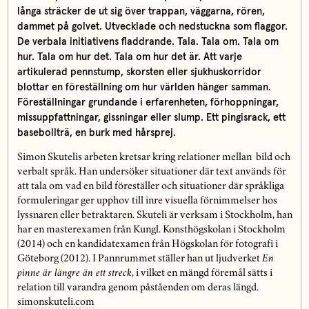
långa sträcker de ut sig över trappan, väggarna, rören,
dammet på golvet. Utvecklade och nedstuckna som flaggor.
De verbala initiativens fladdrande. Tala. Tala om. Tala om
hur. Tala om hur det. Tala om hur det är. Att varje
artikulerad pennstump, skorsten eller sjukhuskorridor
blottar en föreställning om hur världen hänger samman.
Föreställningar grundande i erfarenheten, förhoppningar,
missuppfattningar, gissningar eller slump. Ett pingisrack, ett
basebollträ, en burk med hårsprej.
Simon Skutelis arbeten kretsar kring relationer mellan bild och
verbalt språk. Han undersöker situationer där text används för
att tala om vad en bild föreställer och situationer där språkliga
formuleringar ger upphov till inre visuella förnimmelser hos
lyssnaren eller betraktaren. Skuteli är verksam i Stockholm, han
har en masterexamen från Kungl. Konsthögskolan i Stockholm
(2014) och en kandidatexamen från Högskolan för fotografi i
Göteborg (2012). I Pannrummet ställer han ut ljudverket
En
pinne är längre än ett streck
, i vilket en mängd föremål sätts i
relation till varandra genom påståenden om deras längd.
simonskuteli.com