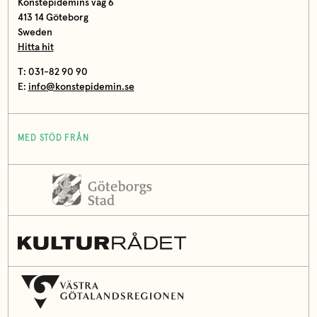
Konstepidemins väg 6
413 14 Göteborg
Sweden
Hitta hit
T: 031-82 90 90
E:
info@konstepidemin.se
MED STÖD FRÅN