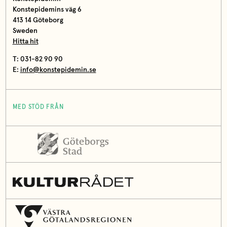
Konstepidemins väg 6
413 14 Göteborg
Sweden
Hitta hit
T: 031-82 90 90
E:
info@konstepidemin.se
MED STÖD FRÅN