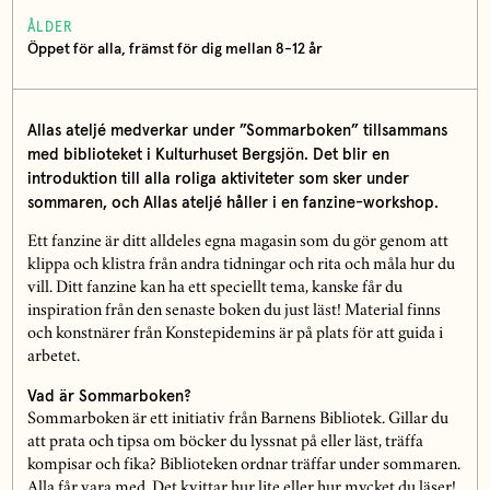
ÅLDER
Öppet för alla, främst för dig mellan 8-12 år
Allas ateljé medverkar under ”Sommarboken” tillsammans
med biblioteket i Kulturhuset Bergsjön. Det blir en
introduktion till alla roliga aktiviteter som sker under
sommaren, och Allas ateljé håller i en fanzine-workshop.
Ett fanzine är ditt alldeles egna magasin som du gör genom att
klippa och klistra från andra tidningar och rita och måla hur du
vill. Ditt fanzine kan ha ett speciellt tema, kanske får du
inspiration från den senaste boken du just läst! Material finns
och konstnärer från Konstepidemins är på plats för att guida i
arbetet.
Vad är Sommarboken?
Sommarboken är ett initiativ från Barnens Bibliotek. Gillar du
att prata och tipsa om böcker du lyssnat på eller läst, träffa
kompisar och fika? Biblioteken ordnar träffar under sommaren.
Alla får vara med. Det kvittar hur lite eller hur mycket du läser!