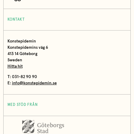
KONTAKT
Konstepidemin
Konstepidemins väg 6
413 14 Göteborg
Sweden
Hitta hit
T: 031-82 90 90
E:
info@konstepidemin.se
MED STÖD FRÅN