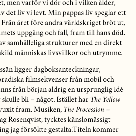
t, men varför vi dör och i vilken ålder,
 det liv vi levt. Min pappas liv speglar ett
 Från året före andra världskriget bröt ut,
mets uppgång och fall, fram till hans död.
av samhälleliga strukturer med en direkt
skild människas livsvillkor och utrymme.
essän ligger dagboksanteckningar,
radiska filmsekvenser från mobil och
nns från början aldrig en ursprunglig idé
 skulle bli – något. Istället har
The Yellow
 vuxit fram. Musiken,
The Procession –
Dag Rosenqvist, tycktes känslomässigt
ing jag försökte gestalta.Titeln kommer