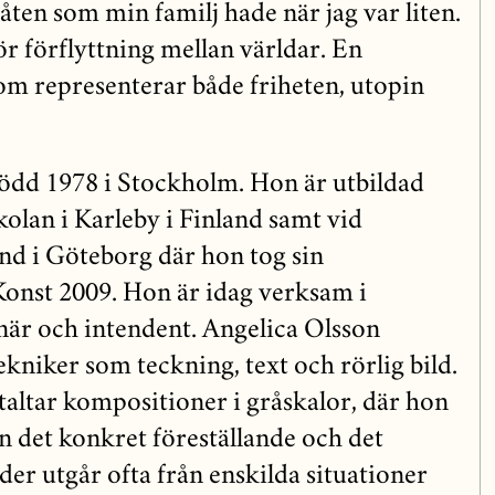
ten som min familj hade när jag var liten.
r förflyttning mellan världar. En
m representerar både friheten, utopin
ödd 1978 i Stockholm. Hon är utbildad
olan i Karleby i Finland samt vid
d i Göteborg där hon tog sin
onst 2009. Hon är idag verksam i
är och intendent. Angelica Olsson
tekniker som teckning, text och rörlig bild.
taltar kompositioner i gråskalor, där hon
lan det konkret föreställande och det
der utgår ofta från enskilda situationer