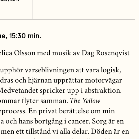
ne,
15:30 min.
elica Olsson med musik av Dag Rosenqvist
 upphör varseblivningen att vara logisk,
ndras och hjärnan upprättar motorvägar
edvetandet spricker upp i abstraktion.
römmar flyter samman.
The Yellow
eprocess. En privat berättelse om min
pa och hans bortgång i cancer. Sorg är en
men ett tillstånd vi alla delar. Döden är en