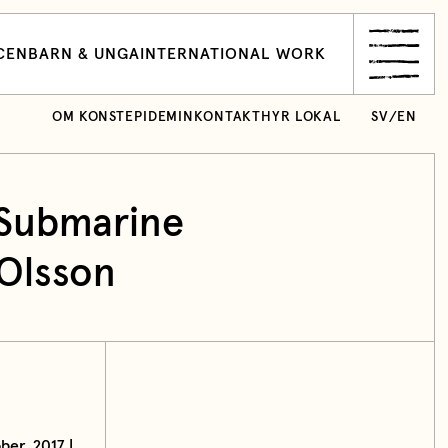
CEN
BARN & UNGA
INTERNATIONAL WORK
OM KONSTEPIDEMIN
KONTAKT
HYR LOKAL
SV
/
EN
 Submarine
 Olsson
ber, 2017 |