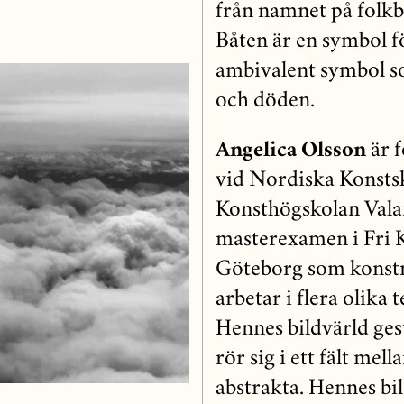
från namnet på folkbå
Båten är en symbol fö
ambivalent symbol so
och döden.
Angelica Olsson
är f
vid Nordiska Konstsk
Konsthögskolan Valan
masterexamen i Fri K
Göteborg som konstn
arbetar i flera olika 
Hennes bildvärld ges
rör sig i ett fält mel
abstrakta. Hennes bil