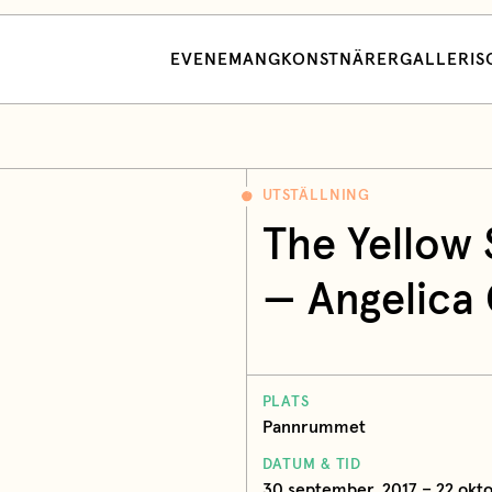
EVENEMANG
KONSTNÄRER
GALLERI
S
UTSTÄLLNING
The Yellow
— Angelica
PLATS
Pannrummet
DATUM & TID
30 september, 2017 – 22 okto