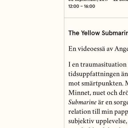
12:00 – 16:00
The Yellow Submari
En videoessä av Ang
I en traumasituation
tidsuppfattningen ä
mot smärtpunkten. M
Minnet, nuet och d
Submarine
är en sorg
relation till min pap
subjektiv upplevelse, 