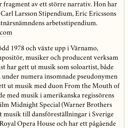
er fragment av ett större narrativ. Hon har
s Carl Larsson Stipendium, Eric Ericssons
tnärsnämndens arbetsstipendium.
.com
ödd 1978 och växte upp i Värnamo,
positör, musiker och producent verksam
t har gett ut musik som soloartist, både
h under numera insomnade pseudonymen
gett ut musik med duon From the Mouth of
de med musik i amerikanska regissörens
 film Midnight Special (Warner Brothers
 musik till dansföreställningar i Sverige
Royal Opera House och har ett pågående