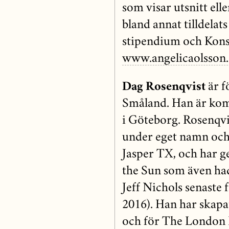
som visar utsnitt ell
bland annat tilldelat
stipendium och Kons
www.angelicaolsson
Dag Rosenqvist
är f
Småland. Han är kom
i Göteborg. Rosenqvis
under eget namn oc
Jasper TX, och har 
the Sun som även ha
Jeff Nichols senaste
2016). Han har skapat
och för The London 