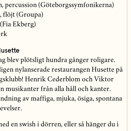
, percussion (Göteborgssymfonikerna)
 flöjt (Groupa)
 (Fia Ekberg)
ork
Husette
g blev plötsligt hundra gånger roligare.
ligen nylanserade restaurangen Husette på
gsklubb! Henrik Cederblom och Viktor
n musikanter från alla håll och kanter.
andning av maffiga, mjuka, ösiga, spontana
evelser.
d en swish i dörren, eller så hänger du i