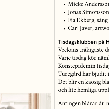
Micke Andersson
Jonas Simonsson,
Fia Ekberg, sång
Carl Javer, artw
Tisdagsklubben på 
Veckans tråkigaste da
Varje tisdag kör näm
Konstepidemin tisda
Turegård har bjudit i
Det blir en kaosig bl
och lite hemliga uppl
Antingen bidrar du me