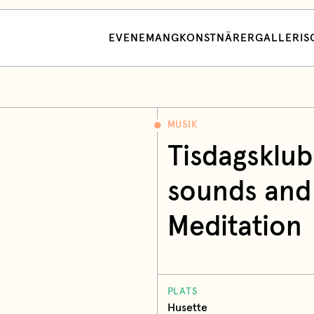
EVENEMANG
KONSTNÄRER
GALLERI
S
MUSIK
Tisdagsklub
sounds and 
Meditation
PLATS
Husette