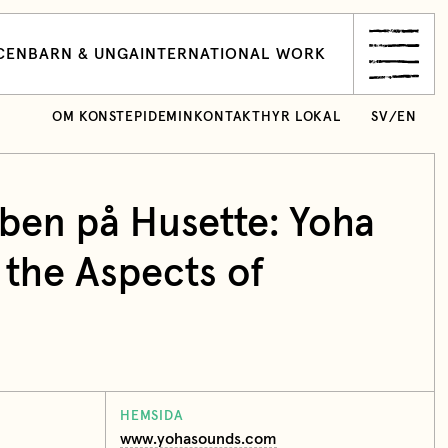
CEN
BARN & UNGA
INTERNATIONAL WORK
OM KONSTEPIDEMIN
KONTAKT
HYR LOKAL
SV
/
EN
ben på Husette: Yoha
the Aspects of
HEMSIDA
www.yohasounds.com