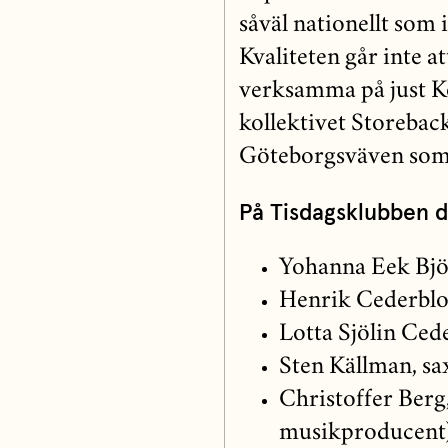
såväl nationellt som 
Kvaliteten går inte a
verksamma på just K
kollektivet Storeback
Göteborgsväven som h
På Tisdagsklubben 
Yohanna Eek Björ
Henrik Cederblom
Lotta Sjölin Ced
Sten Källman, sa
Christoffer Berg,
musikproducent