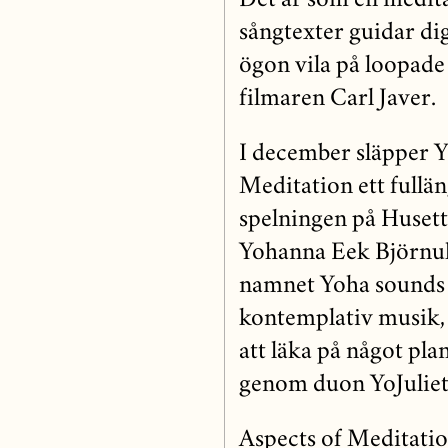
Det är som en medita
sångtexter guidar di
ögon vila på loopade
filmaren Carl Javer.
I december släpper Y
Meditation ett fullä
spelningen på Husette
Yohanna Eek Björnulf
namnet Yoha sounds 
kontemplativ musik, 
att läka på något pla
genom duon YoJuliet
Aspects of Meditation