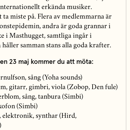
internationellt erkända musiker.
tt ta miste på. Flera av medlemmarna är
onstepidemin, andra är goda grannar i
e i Masthugget, samtliga ingår i
åller samman stans alla goda krafter.
den 23 maj kommer du att möta:
nulfson, sång (Yoha sounds)
, gitarr, gimbri, viola (Zobop, Den fule)
erblom, sång, tanbura (Simbi)
xofon (Simbi)
 elektronik, synthar (Hird,
)