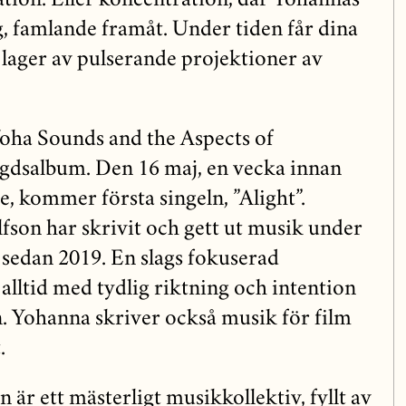
tion. Eller koncentration, där Yohannas
g, famlande framåt. Under tiden får dina
 lager av pulserande projektioner av
oha Sounds and the Aspects of
ngdsalbum. Den 16 maj, en vecka innan
, kommer första singeln, ”Alight”.
son har skrivit och gett ut musik under
sedan 2019. En slags fokuserad
alltid med tydlig riktning och intention
n. Yohanna skriver också musik för film
.
 är ett mästerligt musikkollektiv, fyllt av