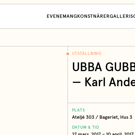
EVENEMANG
KONSTNÄRER
GALLERI
S
UTSTÄLLNING
UBBA GUB
— Karl And
PLATS
Ateljé 303 / Bageriet, Hus 3
DATUM & TID
27 mars, 2017 – 10 april, 2017