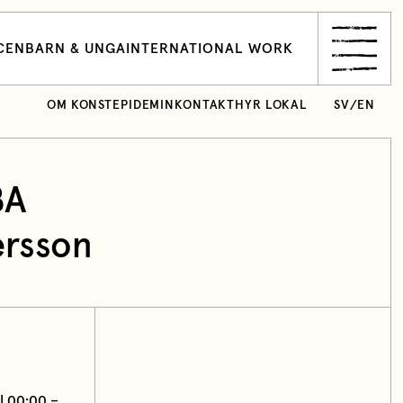
CEN
BARN & UNGA
INTERNATIONAL WORK
OM KONSTEPIDEMIN
KONTAKT
HYR LOKAL
SV
/
EN
BA
ersson
 | 00:00 –