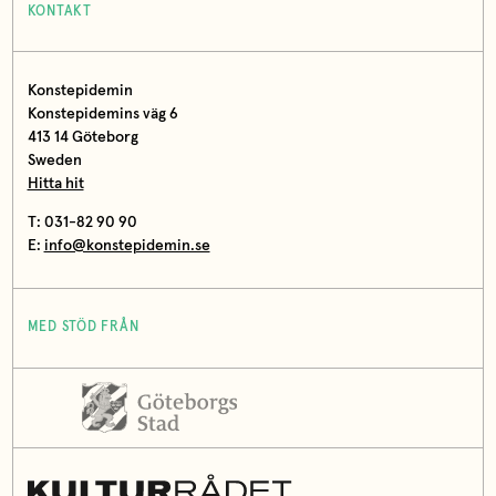
KONTAKT
Konstepidemin
Konstepidemins väg 6
413 14 Göteborg
Sweden
Hitta hit
T: 031-82 90 90
E:
info@konstepidemin.se
MED STÖD FRÅN