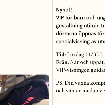
Nyhet!
VIP för barn och ung
gestaltning utifrån f
dörrarna öppnas för
specialvisning av ut
Tid:
Lördag 11/3 kl.
Från:
3 år och uppåt.
VIP-visningen guida
PS. Din vuxna kompis 
och väntar medan vi