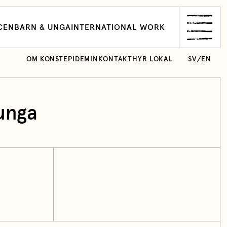
CEN
BARN & UNGA
INTERNATIONAL WORK
OM KONSTEPIDEMIN
KONTAKT
HYR LOKAL
SV
/
EN
unga