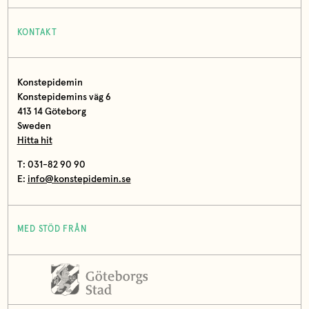
KONTAKT
Konstepidemin
Konstepidemins väg 6
413 14 Göteborg
Sweden
Hitta hit
T: 031-82 90 90
E:
info@konstepidemin.se
MED STÖD FRÅN