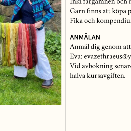
Inkl färgämnen och 
Garn finns att köpa på
Fika och kompendiu
ANMÄLAN
Anmäl dig genom att s
Eva: evazethraeus@y
Vid avbokning senare
halva kursavgiften.