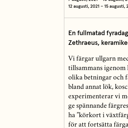
12 augusti, 2021 – 15 augusti, 
En fullmatad fyradag
Zethraeus, keramiker
Vi färgar ullgarn me
tillsammans igenom h
olika betningar och f
bland annat lök, kosch
experimenterar vi m
ge spännande färgres
ha ”körkort i växtfär
för att fortsätta färg