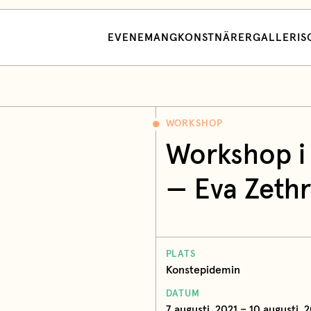
EVENEMANG
KONSTNÄRER
GALLERI
S
WORKSHOP
Workshop i 
—
Eva Zeth
PLATS
Konstepidemin
DATUM
7 augusti, 2021 – 10 augusti, 