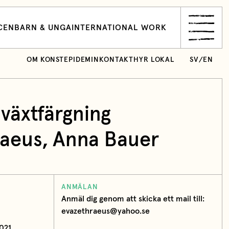
CEN
BARN & UNGA
INTERNATIONAL WORK
OM KONSTEPIDEMIN
KONTAKT
HYR LOKAL
SV
/
EN
växtfärgning
raeus
,
Anna Bauer
ANMÄLAN
Anmäl dig genom att skicka ett mail till:
evazethraeus@yahoo.se
2021