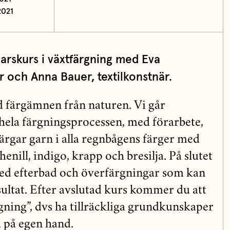
2021
arskurs i växtfärgning med Eva
 och Anna Bauer, textilkonstnär.
d färgämnen från naturen. Vi går
ela färgningsprocessen, med förarbete,
ärgar garn i alla regnbågens färger med
enill, indigo, krapp och bresilja. På slutet
ed efterbad och överfärgningar som kan
ultat. Efter avslutad kurs kommer du att
gning”, dvs ha tillräckliga grundkunskaper
a på egen hand.