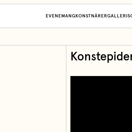
EVENEMANG
KONSTNÄRER
GALLERI
S
Konstepidem