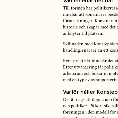
Vad innebär det då?
Till formen har politikerres
innebär att konstnärer besök
förutsättningar. Konstnären
historia och skapar med det e
anknyter till platsen.
Skillnaden med Konstepidemin
handling, snarare än ett kon
Rent praktiskt innebär det a
Efter utvärdering får politik
arbetsrum och bokar in möte
med en typ av avrapporterin
Varför håller Konste
Det är dags att öppna upp fö
och politiker. På kort sikt v
föreningen i den modell för