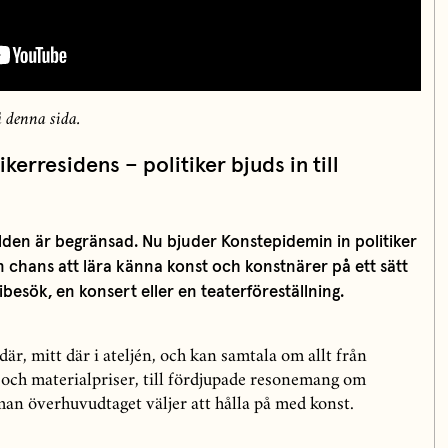
 denna sida.
erresidens – politiker bjuds in till
rlden är begränsad. Nu bjuder Konstepidemin in politiker
 en chans att lära känna konst och konstnärer på ett sätt
ribesök, en konsert eller en teaterföreställning.
är, mitt där i ateljén, och kan samtala om allt från
 och materialpriser, till fördjupade resonemang om
man överhuvudtaget väljer att hålla på med konst.