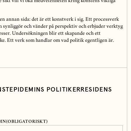
e sikt vill vi öka medvetenheten kring konstens viktiga
en annan sida: det är ett konstverk i sig. Ett processverk
m synliggör och vänder på perspektiv och erbjuder verktyg
cesser. Undersökningen blir ett skapande och ett
e. Ett verk som handlar om vad politik egentligen är.
NSTEPIDEMINS POLITIKERRESIDENS
MN
(OBLIGATORISKT)