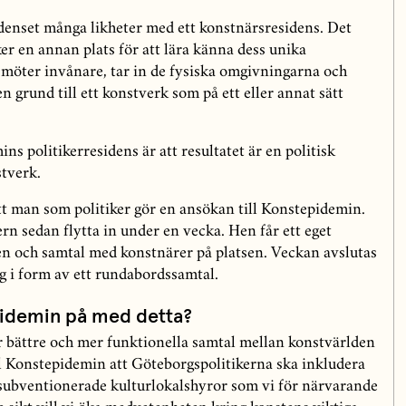
idenset många likheter med ett konstnärsresidens. Det
er en annan plats för att lära känna dess unika
 möter invånare, tar in de fysiska omgivningarna och
n grund till ett konstverk som på ett eller annat sätt
s politikerresidens är att resultatet är en politisk
stverk.
tt man som politiker gör en ansökan till Konstepidemin.
ern sedan flytta in under en vecka. Hen får ett eget
n och samtal med konstnärer på platsen. Veckan avslutas
g i form av ett rundabordssamtal.
pidemin på med detta?
r bättre och mer funktionella samtal mellan konstvärlden
ill Konstepidemin att Göteborgspolitikerna ska inkludera
 subventionerade kulturlokalshyror som vi för närvarande