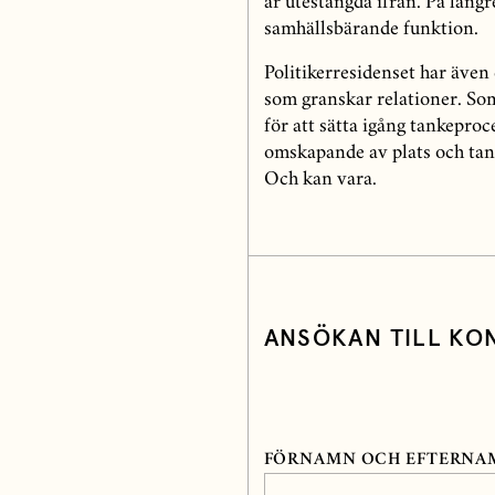
är utestängda ifrån. På längr
samhällsbärande funktion.
Politikerresidenset har även 
som granskar relationer. So
för att sätta igång tankepro
omskapande av plats och tank
Och kan vara.
ANSÖKAN TILL KO
FÖRNAMN OCH EFTERNA