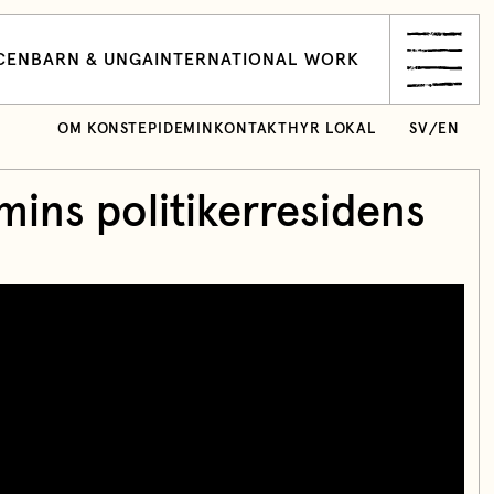
CEN
BARN & UNGA
INTERNATIONAL WORK
OM KONSTEPIDEMIN
KONTAKT
HYR LOKAL
SV
/
EN
ins politikerresidens