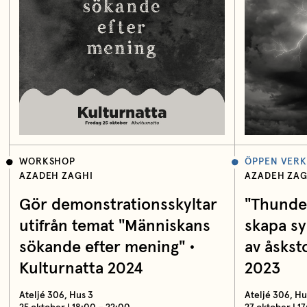
WORKSHOP
ÖPPEN VERK
AZADEH ZAGHI
AZADEH ZAG
Gör demonstrationsskyltar
"Thunde
utifrån temat "Människans
skapa sy
sökande efter mening" •
av åskst
Kulturnatta 2024
2023
Ateljé 306, Hus 3
Ateljé 306, Hu