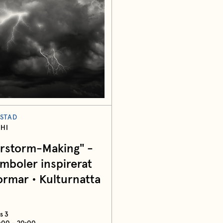
STAD
HI
rstorm-Making" -
mboler inspirerat
ormar • Kulturnatta
s 3