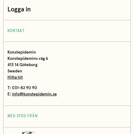
Logga in
KONTAKT
Konstepidemin
Konstepidemins väg 6
413 14 Göteborg
Sweden
Hitta hit
T: 031-82 90 90
E:
info@konstepidemin.se
MED STÖD FRÅN