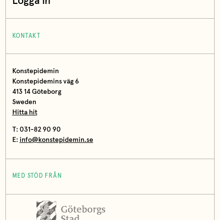
Logga in
KONTAKT
Konstepidemin
Konstepidemins väg 6
413 14 Göteborg
Sweden
Hitta hit
T: 031-82 90 90
E:
info@konstepidemin.se
MED STÖD FRÅN