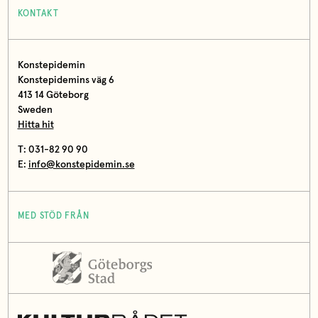
KONTAKT
Konstepidemin
Konstepidemins väg 6
413 14 Göteborg
Sweden
Hitta hit
T: 031-82 90 90
E:
info@konstepidemin.se
MED STÖD FRÅN