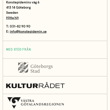
Konstepidemins väg 6
413 14 Göteborg
Sweden
Hitta hit
T: 031-82 90 90
E:
info@konstepidemin.se
MED STÖD FRÅN