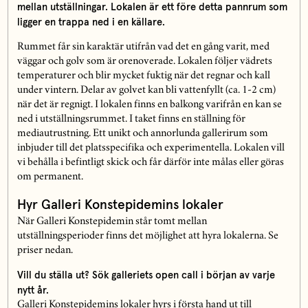
mellan utställningar. Lokalen är ett före detta pannrum som
ligger en trappa ned i en källare.
Rummet får sin karaktär utifrån vad det en gång varit, med
väggar och golv som är orenoverade. Lokalen följer vädrets
temperaturer och blir mycket fuktig när det regnar och kall
under vintern. Delar av golvet kan bli vattenfyllt (ca. 1-2 cm)
när det är regnigt. I lokalen finns en balkong varifrån en kan se
ned i utställningsrummet. I taket finns en ställning för
mediautrustning. Ett unikt och annorlunda gallerirum som
inbjuder till det platsspecifika och experimentella. Lokalen vill
vi behålla i befintligt skick och får därför inte målas eller göras
om permanent.
Hyr Galleri Konstepidemins lokaler
När Galleri Konstepidemin står tomt mellan
utställningsperioder finns det möjlighet att hyra lokalerna. Se
priser nedan.
Vill du ställa ut? Sök galleriets open call i början av varje
nytt år.
Galleri Konstepidemins lokaler hyrs i första hand ut till