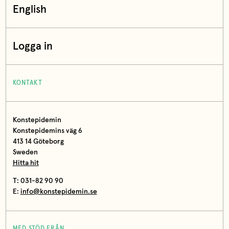
English
Logga in
KONTAKT
Konstepidemin
Konstepidemins väg 6
413 14 Göteborg
Sweden
Hitta hit
T: 031-82 90 90
E:
info@konstepidemin.se
MED STÖD FRÅN