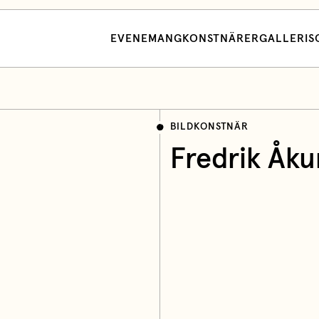
EVENEMANG
KONSTNÄRER
GALLERI
S
BILDKONSTNÄR
Fredrik Åk