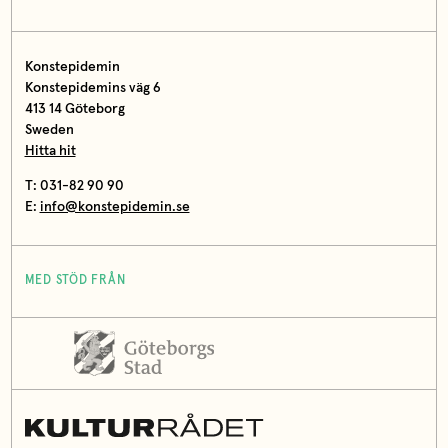
Konstepidemin
Konstepidemins väg 6
413 14 Göteborg
Sweden
Hitta hit
T: 031-82 90 90
E:
info@konstepidemin.se
MED STÖD FRÅN